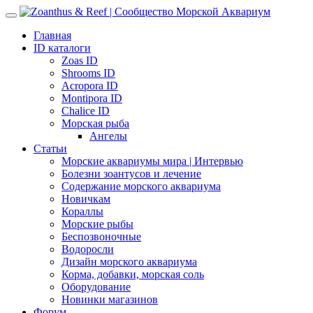
Главная
ID каталоги
Zoas ID
Shrooms ID
Acropora ID
Montipora ID
Chalice ID
Морская рыба
Ангелы
Статьи
Морские аквариумы мира | Интервью
Болезни зоантусов и лечение
Содержание морского аквариума
Новичкам
Кораллы
Морские рыбы
Беспозвоночные
Водоросли
Дизайн морского аквариума
Корма, добавки, морская соль
Оборудование
Новинки магазинов
Форум