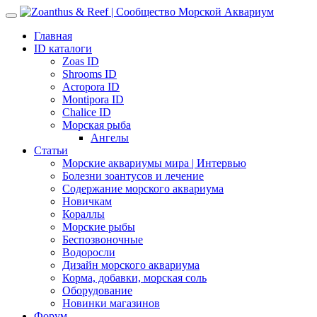
Главная
ID каталоги
Zoas ID
Shrooms ID
Acropora ID
Montipora ID
Chalice ID
Морская рыба
Ангелы
Статьи
Морские аквариумы мира | Интервью
Болезни зоантусов и лечение
Содержание морского аквариума
Новичкам
Кораллы
Морские рыбы
Беспозвоночные
Водоросли
Дизайн морского аквариума
Корма, добавки, морская соль
Оборудование
Новинки магазинов
Форум