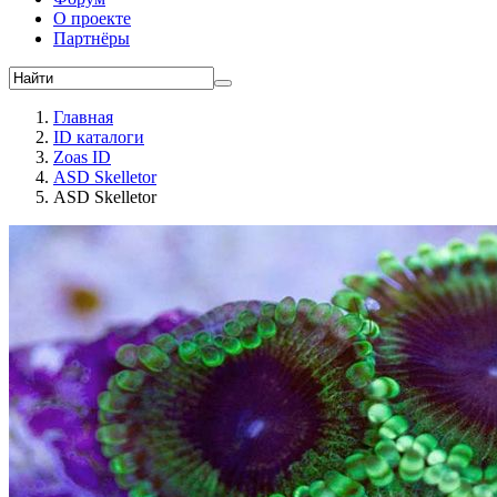
О проекте
Партнёры
Главная
ID каталоги
Zoas ID
ASD Skelletor
ASD Skelletor