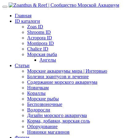
Главная
ID каталоги
Zoas ID
Shrooms ID
Acropora ID
Montipora ID
Chalice ID
Морская рыба
Ангелы
Статьи
Морские аквариумы мира | Интервью
Болезни зоантусов и лечение
Содержание морского аквариума
Новичкам
Кораллы
Морские рыбы
Беспозвоночные
Водоросли
Дизайн морского аквариума
Корма, добавки, морская соль
Оборудование
Новинки магазинов
Форум