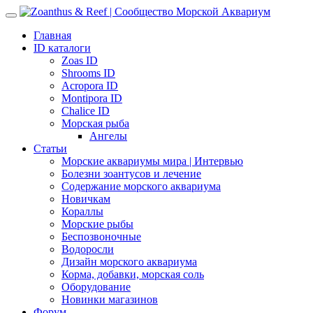
Главная
ID каталоги
Zoas ID
Shrooms ID
Acropora ID
Montipora ID
Chalice ID
Морская рыба
Ангелы
Статьи
Морские аквариумы мира | Интервью
Болезни зоантусов и лечение
Содержание морского аквариума
Новичкам
Кораллы
Морские рыбы
Беспозвоночные
Водоросли
Дизайн морского аквариума
Корма, добавки, морская соль
Оборудование
Новинки магазинов
Форум