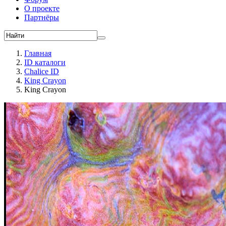
О проекте
Партнёры
Главная
ID каталоги
Chalice ID
King Crayon
King Crayon