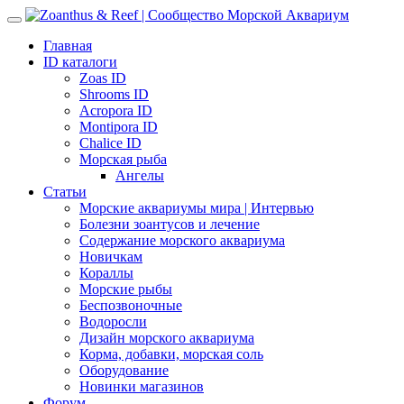
Главная
ID каталоги
Zoas ID
Shrooms ID
Acropora ID
Montipora ID
Chalice ID
Морская рыба
Ангелы
Статьи
Морские аквариумы мира | Интервью
Болезни зоантусов и лечение
Содержание морского аквариума
Новичкам
Кораллы
Морские рыбы
Беспозвоночные
Водоросли
Дизайн морского аквариума
Корма, добавки, морская соль
Оборудование
Новинки магазинов
Форум