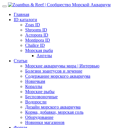
Главная
ID каталоги
Zoas ID
Shrooms ID
Acropora ID
Montipora ID
Chalice ID
Морская рыба
Ангелы
Статьи
Морские аквариумы мира | Интервью
Болезни зоантусов и лечение
Содержание морского аквариума
Новичкам
Кораллы
Морские рыбы
Беспозвоночные
Водоросли
Дизайн морского аквариума
Корма, добавки, морская соль
Оборудование
Новинки магазинов
Форум