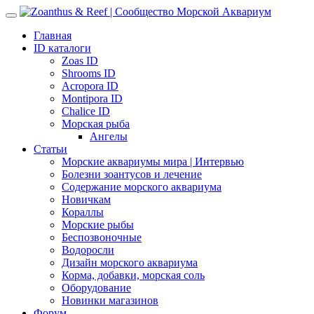
Главная
ID каталоги
Zoas ID
Shrooms ID
Acropora ID
Montipora ID
Chalice ID
Морская рыба
Ангелы
Статьи
Морские аквариумы мира | Интервью
Болезни зоантусов и лечение
Содержание морского аквариума
Новичкам
Кораллы
Морские рыбы
Беспозвоночные
Водоросли
Дизайн морского аквариума
Корма, добавки, морская соль
Оборудование
Новинки магазинов
Форум