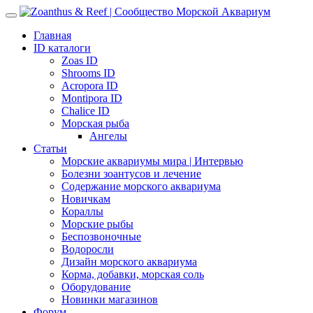
Главная
ID каталоги
Zoas ID
Shrooms ID
Acropora ID
Montipora ID
Chalice ID
Морская рыба
Ангелы
Статьи
Морские аквариумы мира | Интервью
Болезни зоантусов и лечение
Содержание морского аквариума
Новичкам
Кораллы
Морские рыбы
Беспозвоночные
Водоросли
Дизайн морского аквариума
Корма, добавки, морская соль
Оборудование
Новинки магазинов
Форум