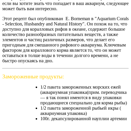
если вы хотите знать что попадает в ваш аквариум, следующее
может быть вам интересно.
Этот рецепт был опубликован E. Borneman в "Aquarium Corals
- Selection, Husbandry and Natural History". Он похож на то, что
доступно для коралловых рифов в океане, содержит большое
количество разнообразных питательных веществ, а также
элементов и частиц различных размеров, что делает его
пригодным для смешанного рифового аквариума. Ключевым
фактором для кораллового корма является то, что он может
оставаться в толше воды в течении долгого времени, а не
быстро опускаясь на дно.
Замороженные продукты:
1/2 пакета замороженных морских ежей
(аквариумная упаковка(прим. переводчика
— я так понял имеются в виду упаковки
продающиеся специально для корма рыбы)
1/2 пакета замороженной рыбьей икры (
аквариумная упаковка)
100г. декапсулированной науплии артемии